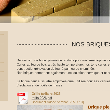
NOS BRIQUE
Découvrez une large gamme de produits pour vos aménagements i
Cuites au feu de bois à très haute température, nos terre cuites so
construction/rénovation de four à pain ou de cheminée.
Nos briques permettent également une isolation thermique et acc
La brique peut aussi être employée crue, utilisée pour ses vertu
d'isolation et de poêle de masse.
fabricant de briques en france , briqueterie indre , brique réfractaire four à pain , brique réfractaire flammée rouge
Grille tarifaire 2026
tarifs 2026.pdf
Document Adobe Acrobat [265.0 KB]
Brique ple