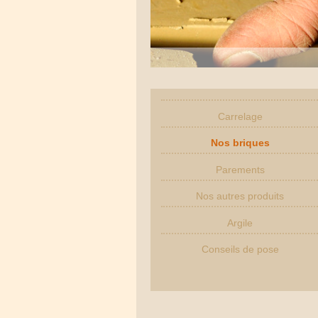
Carrelage
Nos briques
Parements
Nos autres produits
Argile
Conseils de pose