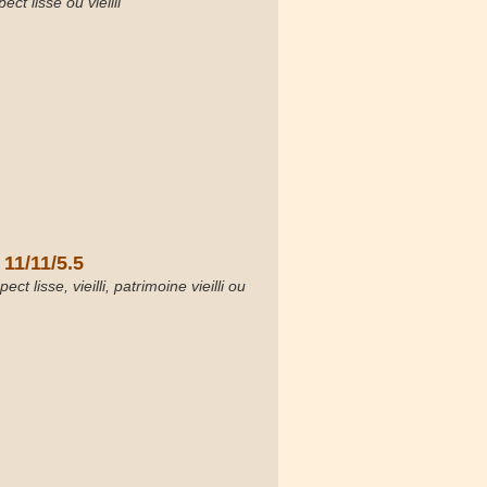
ct lisse ou vieilli
 11/11/5.5
ct lisse, vieilli, patrimoine vieilli ou